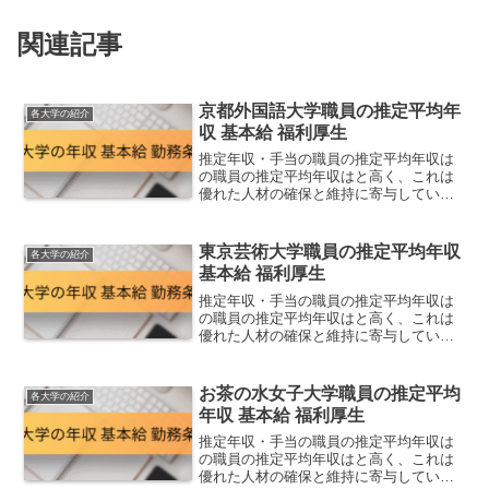
関連記事
京都外国語大学職員の推定平均年
各大学の紹介
収 基本給 福利厚生
推定年収・手当の職員の推定平均年収は
の職員の推定平均年収はと高く、これは
優れた人材の確保と維持に寄与していま
す。職員一人ひとりの専門性を尊重しな
がら、安定した待遇と働きやすい環境を
提供しています。推定順位推定平均年収
東京芸術大学職員の推定平均年収
各大学の紹介
(35歳)(45歳)(5...
基本給 福利厚生
推定年収・手当の職員の推定平均年収は
の職員の推定平均年収はと高く、これは
優れた人材の確保と維持に寄与していま
す。職員一人ひとりの専門性を尊重しな
がら、安定した待遇と働きやすい環境を
提供しています。推定順位推定平均年収
お茶の水女子大学職員の推定平均
各大学の紹介
(35歳)(45歳)(5...
年収 基本給 福利厚生
推定年収・手当の職員の推定平均年収は
の職員の推定平均年収はと高く、これは
優れた人材の確保と維持に寄与していま