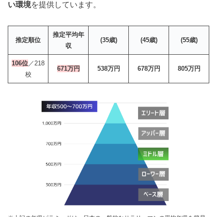
い環境
を提供しています。
推定平均年
推定順位
(35歳)
(45歳)
(55歳)
収
106位
／218
671万円
538万円
678万円
805万円
校