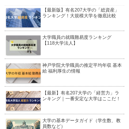
【最新版】有名207大学の「総資産」
ランキング！大規模大学を徹底比較
大学職員の就職難易度ランキング
【118大学法人】
神戸学院大学職員の推定平均年収 基本
給 福利厚生の情報
【最新】有名207大学の「経営力」ラ
ンキング｜一番安定な大学はここだ！
大学の基本データガイド（学生数、教
員数など）