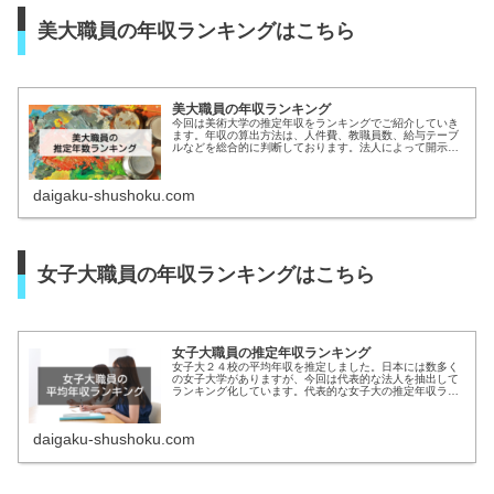
美大職員の年収ランキングはこちら
美大職員の年収ランキング
今回は美術大学の推定年収をランキングでご紹介していき
ます。年収の算出方法は、人件費、教職員数、給与テーブ
ルなどを総合的に判断しております。法人によって開示情
報の範囲が異なるので、算出方法にバラツキがありますが
ご容赦ください。美大職員の推定年...
daigaku-shushoku.com
女子大職員の年収ランキングはこちら
女子大職員の推定年収ランキング
女子大２４校の平均年収を推定しました。日本には数多く
の女子大学がありますが、今回は代表的な法人を抽出して
ランキング化しています。代表的な女子大の推定年収ラン
キングであり、全国の女子大の中でのTOP 24ではないこ
とを予めご了承ください。1位...
daigaku-shushoku.com