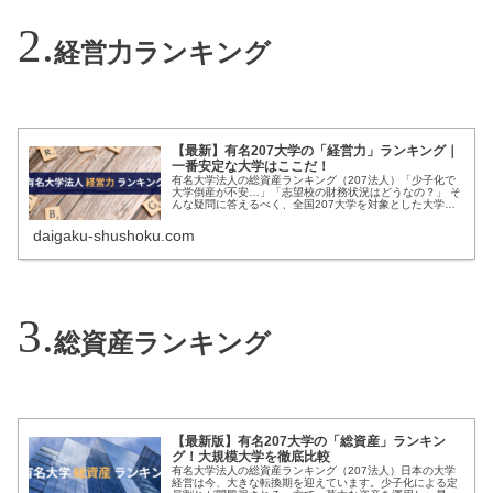
経営力ランキング
【最新】有名207大学の「経営力」ランキング｜
一番安定な大学はここだ！
有名大学法人の総資産ランキング（207法人）「少子化で
大学倒産が不安…」「志望校の財務状況はどうなの？」 そ
んな疑問に答えるべく、全国207大学を対象とした大学経
営力ランキングの最新版をまとめました。偏差値だけでは
見えてこない、大学の経営力...
daigaku-shushoku.com
総資産ランキング
【最新版】有名207大学の「総資産」ランキン
グ！大規模大学を徹底比較
有名大学法人の総資産ランキング（207法人）日本の大学
経営は今、大きな転換期を迎えています。少子化による定