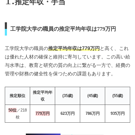
推定年収・手当
工学院大学の職員の推定平均年収は779万円
工学院大学の職員の
推定平均年収は779万円
と高く、これ
は優れた人材の確保と維持に寄与しています。この高い給
与水準は、教育と研究の質の向上に繋がる一方で、経費の
管理や財務の健全性を保つための課題もあります。
推定平均年
推定順位
(35歳)
(45歳)
(55歳)
収
50位
／218
779万円
623万円
786万円
935万円
校