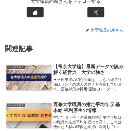
大学職員の鳩さんをフォローする
大学職員の鳩さん
関連記事
【帝京大学編】最新データで読み
各大学の紹介
解く経営力｜大学の強さ
▼平均年収の紹介記事はこちらの経営評
価はランクの法人の強さを評価していま
す。面接対策や採用活動にレーダーチャ
ートを分析をお役立てください。法人規
模収支バランス資産運用能力事業継続力
知名度総合評価※ランクはS～Dで分類鳩
専修大学職員の推定平均年収 基
各大学の紹介
さん各要素の細かいこと...
本給 福利厚生の情報
推定年収・手当の職員の推定平均年収は
の職員の推定平均年収はと高く、これは
優れた人材の確保と維持に寄与していま